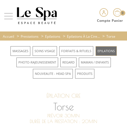
0
Compte
Panier
>
>
>
>
Accueil
Prestations
Epilations
Epilations À La Cire...
Torse
MASSAGES
SOINS VISAGE
FORFAITS & RITUELS
EPILATIONS
PHOTO-RAJEUNISSEMENT
REGARD
MAMAN / ENFANTS
NOUVEAUTE - HEAD SPA
PRODUITS
ÉPILATION CIRE
Torse
PRÉVOIR 30MIN
DURÉE DE LA PRESTATION : 20MIN