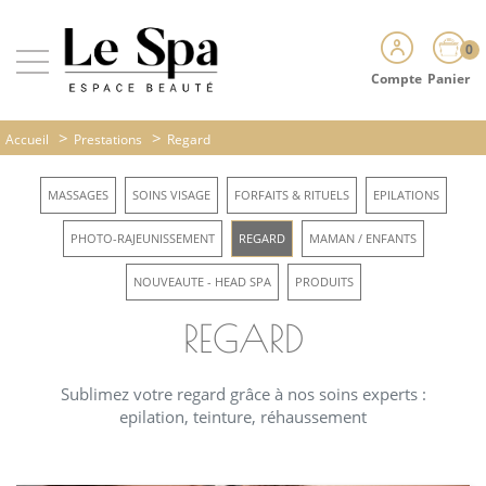
0
Compte
Panier
>
>
Accueil
Prestations
Regard
MASSAGES
SOINS VISAGE
FORFAITS & RITUELS
EPILATIONS
PHOTO-RAJEUNISSEMENT
REGARD
MAMAN / ENFANTS
NOUVEAUTE - HEAD SPA
PRODUITS
REGARD
Sublimez votre regard grâce à nos soins experts :
epilation, teinture, réhaussement