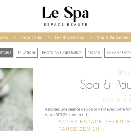
>
>
>
tuels
Forfait Solo
Les Rituels Spa
Spa & Pause Zen
RITUELS
EPILATIONS
PHOTO-RAJEUNISSEMENT
REGARD
MAMAN / ENFA
SPA &
Spa & Pau
PRÉ
DURÉE DE LA 
Associez une séance de Spa privatif avec votre for
Votre RITUEL comprend :
ACCÈS ESPACE DÉTENTE 
PAUSE ZEN 1H