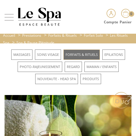
0
Compte
Panier
>
>
>
>
Accueil
Prestations
Forfaits & Rituels
Forfait Solo
Les Rituels
>
Spa
Spa & Pause Plénitude...
MASSAGES
SOINS VISAGE
FORFAITS & RITUELS
EPILATIONS
PHOTO-RAJEUNISSEMENT
REGARD
MAMAN / ENFANTS
NOUVEAUTE - HEAD SPA
PRODUITS