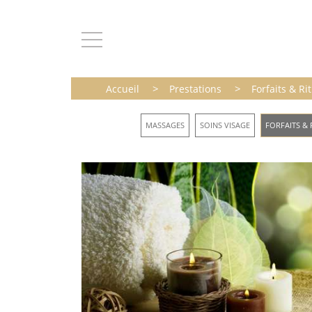
>
>
Accueil
Prestations
Forfaits & Ri
MASSAGES
SOINS VISAGE
FORFAITS & 