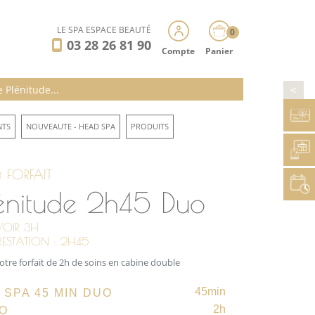
LE SPA ESPACE BEAUTÉ
0
03 28 26 81 90
Compte
Panier
 Plénitude...
>
NTS
NOUVEAUTE - HEAD SPA
PRODUITS
 FORFAIT
énitude 2h45 Duo
VOIR 3H
PRESTATION : 2H45
otre forfait de 2h de soins en cabine double
45min
SPA 45 MIN DUO
2h
UO