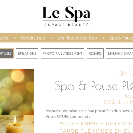
>
>
>
tuels
Forfaits Duo
Les Rituels Spa Duo
Spa & Pause
RITUELS
EPILATIONS
PHOTO-RAJEUNISSEMENT
REGARD
MAMAN / ENFA
SPA &
Spa & Pause Pl
PRÉ
DURÉE DE LA 
Associez une séance de Spa privatif en duo avec v
Votre RITUEL comprend :
ACCÈS ESPACE DÉTENTE 
PAUSE PLÉNITUDE 2H D