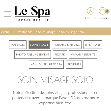
0
Compte
Panier
>
>
>
Accueil
Prestations
Soins Visage
Soin Visage Solo
MASSAGES
SOINS VISAGE
FORFAITS & RITUELS
EPILATIONS
PHOTO-RAJEUNISSEMENT
REGARD
MAMAN / ENFANTS
NOUVEAUTE - HEAD SPA
PRODUITS
SOIN VISAGE SOLO
Notre sélection de soins visages professionnels en
partenariat avec la marque Payot. Découvrez notre
expertise bien-être.