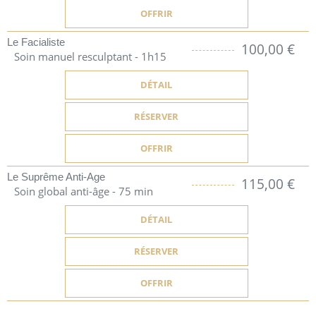
OFFRIR
Le Facialiste
100,00 €
Soin manuel resculptant - 1h15
DÉTAIL
RÉSERVER
OFFRIR
Le Suprême Anti-Age
115,00 €
Soin global anti-âge - 75 min
DÉTAIL
RÉSERVER
OFFRIR