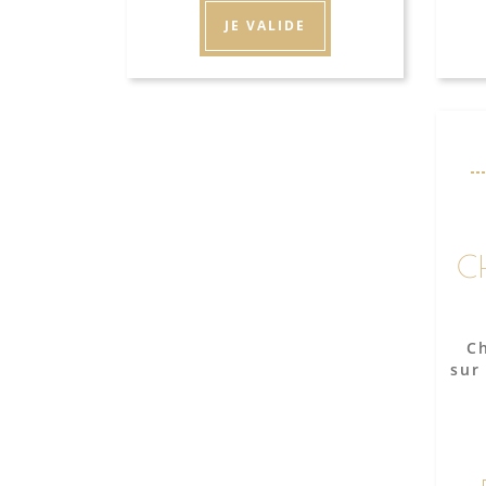
JE VALIDE
C
C
sur