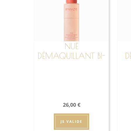
NUE
DÉMAQUILLANT BI-
D
PHASÉ YEUX ET
LÈVRES
26,00
€
JE VALIDE