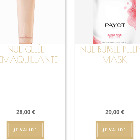
NUE GELÉE
NUE BUBBLE PEEL
ÉMAQUILLANTE
MASK
D'TOX
28,00
€
29,00
€
JE VALIDE
JE VALIDE