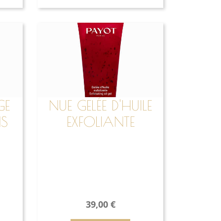
GE
NUE GELÉE D'HUILE
S
EXFOLIANTE
39,00
€