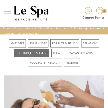
0
Compte
Panier
>
>
>
Accueil
Prestations
Photo-Rajeunissement
Photo-Rajeunissement...
>
Photo-Rajeunissement 1...
MASSAGES
SOINS VISAGE
FORFAITS & RITUELS
EPILATIONS
PHOTO-RAJEUNISSEMENT
REGARD
MAMAN / ENFANTS
NOUVEAUTE - HEAD SPA
PRODUITS