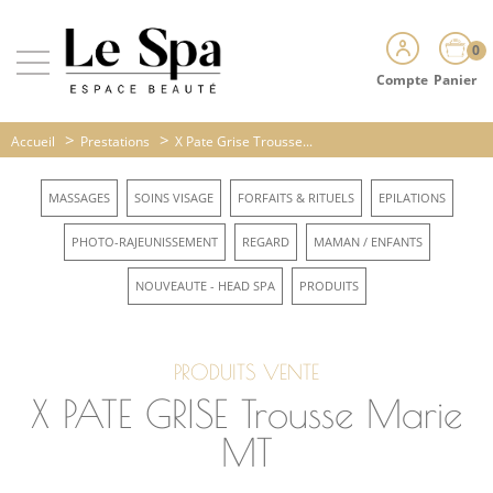
0
Compte
Panier
>
>
Accueil
Prestations
X Pate Grise Trousse...
MASSAGES
SOINS VISAGE
FORFAITS & RITUELS
EPILATIONS
PHOTO-RAJEUNISSEMENT
REGARD
MAMAN / ENFANTS
NOUVEAUTE - HEAD SPA
PRODUITS
PRODUITS VENTE
X PATE GRISE Trousse Marie
MT