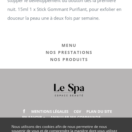
stopper le développement du bouton dès la première
nuit. 15ml 1 x Stick Gommant Purifiant, pour exfolier en
douceur la peau une à deux fois par semaine.
MENU
NOS PRESTATIONS
NOS PRODUITS
MENTIONS LÉGALES
CGV
PLAN DU SITE
EN SAVOIR +
ANNULER MA COMMANDE
Nous utilisons des cookies afin de nous permettre de nous
souvenir de vous et de comprendre la manière dont vous utilisez