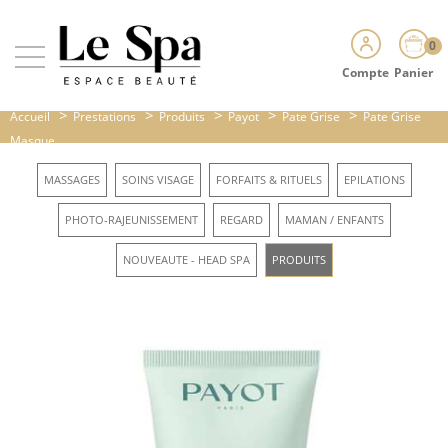
0
Compte
Panier
>
>
>
>
>
Accueil
Prestations
Produits
Payot
Pate Grise
Pate Grise
Masque...
MASSAGES
SOINS VISAGE
FORFAITS & RITUELS
EPILATIONS
PHOTO-RAJEUNISSEMENT
REGARD
MAMAN / ENFANTS
NOUVEAUTE - HEAD SPA
PRODUITS