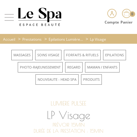
0
Compte
Panier
>
>
>
Accueil
Prestations
Epilations Lumière...
Lp Visage
MASSAGES
SOINS VISAGE
FORFAITS & RITUELS
EPILATIONS
PHOTO-RAJEUNISSEMENT
REGARD
MAMAN / ENFANTS
NOUVEAUTE - HEAD SPA
PRODUITS
LUMIERE PULSEE
LP Visage
PRÉVOIR 15MIN
DURÉE DE LA PRESTATION : 15MIN