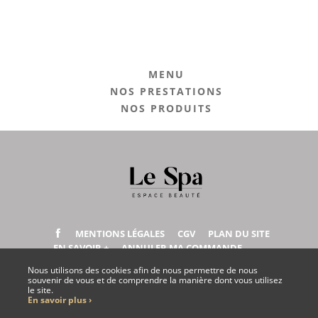
MENU
NOS PRESTATIONS
NOS PRODUITS
MENTIONS LÉGALES
CGV
PLAN DU SITE
EN SAVOIR +
ANNULER MA COMMANDE
Nous utilisons des cookies afin de nous permettre de nous
souvenir de vous et de comprendre la manière dont vous utilisez
le site.
NOUS CONTACTER
En savoir plus ›