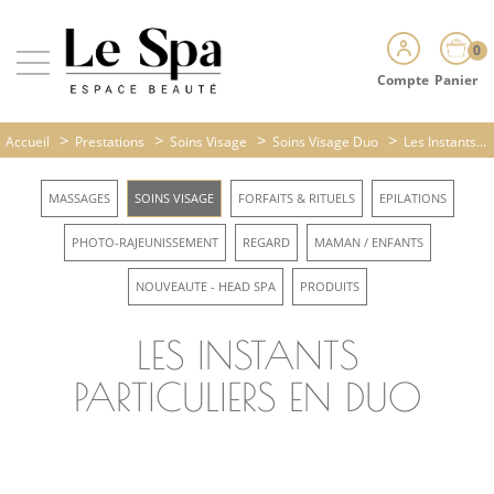
0
Compte
Panier
>
>
>
>
Accueil
Prestations
Soins Visage
Soins Visage Duo
Les Instants...
MASSAGES
SOINS VISAGE
FORFAITS & RITUELS
EPILATIONS
PHOTO-RAJEUNISSEMENT
REGARD
MAMAN / ENFANTS
NOUVEAUTE - HEAD SPA
PRODUITS
LES INSTANTS
PARTICULIERS EN DUO