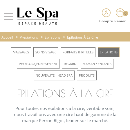
0
Compte
Panier
>
>
>
Accueil
Prestations
Epilations
Epilations À La Cire
MASSAGES
SOINS VISAGE
FORFAITS & RITUELS
EPILATIONS
PHOTO-RAJEUNISSEMENT
REGARD
MAMAN / ENFANTS
NOUVEAUTE - HEAD SPA
PRODUITS
EPILATIONS À LA CIRE
Pour toutes nos épilations à la cire, véritable soin,
nous travaillons avec une cire haut de gamme de la
marque Perron Rigot, leader sur le marché.